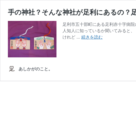
手の神社？そんな神社が足利にあるの？
足利市五十部町にある足利赤十字病院
人知人に知っているか聞いてみると、
手
けれど …
続きを読む
の
神
社？
そ
ん
あしかがのこと。
な
神
社
が
足
利
に
あ
る
の？