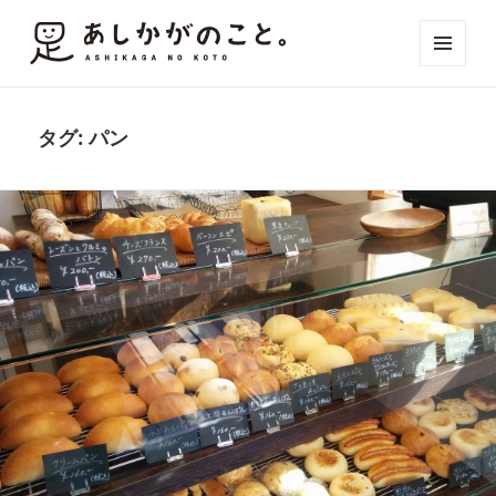
メニュ
ーとウ
ィジェ
ット
タグ:
パン