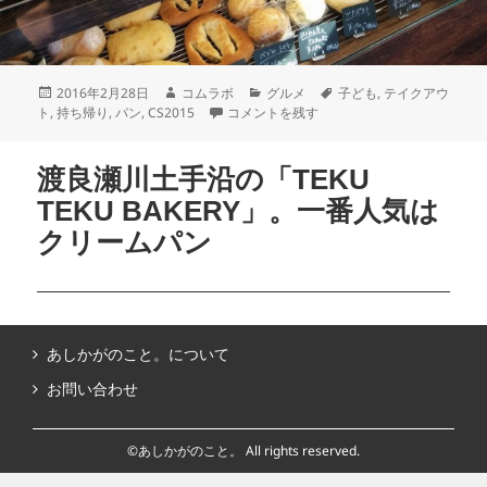
2016年2月28日
コムラボ
グルメ
子ども
,
テイクアウ
ト
,
持ち帰り
,
パン
,
CS2015
コメントを残す
渡良瀬川土手沿の「TEKU
TEKU BAKERY」。一番人気は
クリームパン
あしかがのこと。について
お問い合わせ
©あしかがのこと。 All rights reserved.