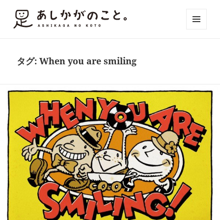
メニュ
ーとウ
ィジェ
ット
タグ:
When you are smiling