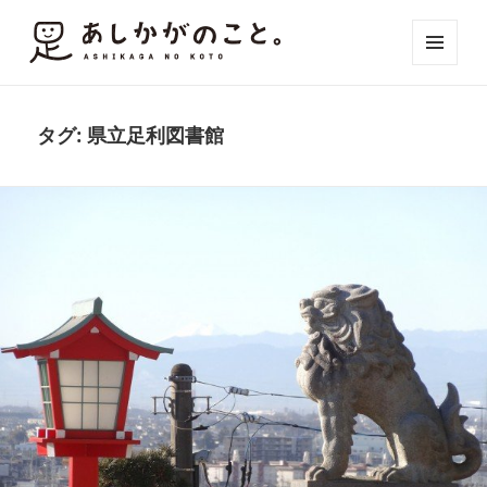
メニュ
ーとウ
ィジェ
ット
タグ:
県立足利図書館