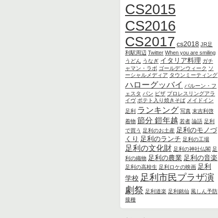
CS2015
CS2016
CS2017
cs2018
JR足
利駅周辺
Twitter
When you are smiling
イタリア料理
うどん
うなぎ
ガチ
ャマン・ラボ
ゴールデンウィーク
ソ
ーシャルメディア
タウンミーティング
ハローグッバイ
バルーン・フ
ェスタ
パン
ピザ
プロレスリングアラ
イヴ
ポテト入り焼きそば
メイドイン
ランキング
足利
写真
末吉利啓
節分 鎧年越
着物
若者
論語
足利
足利のモノづ
で買う
足利のお土産
くり
足利のランチ
足利の工場
足利の文化財
足利の神社仏閣
足
足利の農業
足利の音楽
利の織物
足利
足利の高校生
足利ロケの映画
足利市民プラザ演
学校
劇祭
足利道楽
足利銘仙
風しん予防
接種