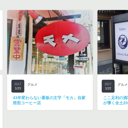
2017
2017
グルメ
グルメ
1/23
1/22
43年変わらない看板の文字「モカ」自家
ここ足利の酒
焙煎コーヒー店
が導く全土2