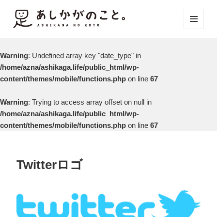
メニュ
ーとウ
ィジェ
Warning
: Undefined array key "date_type" in
ット
/home/azna/ashikaga.life/public_html/wp-
content/themes/mobile/functions.php
on line
67
Warning
: Trying to access array offset on null in
/home/azna/ashikaga.life/public_html/wp-
content/themes/mobile/functions.php
on line
67
Twitterロゴ