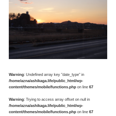
Warning
: Undefined array key "date_type" in
/home/azna/ashikaga.life/public_html/wp-
content/themes/mobile/functions.php
on line
67
Warning
: Trying to access array offset on null in
/home/azna/ashikaga.life/public_html/wp-
content/themes/mobile/functions.php
on line
67