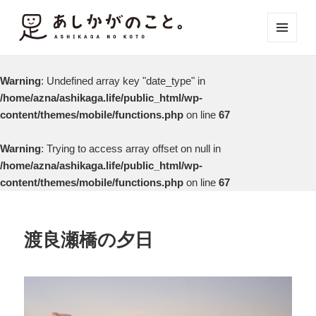
メニュ
ーとウ
ィジェ
Warning
: Undefined array key "date_type" in
ット
/home/azna/ashikaga.life/public_html/wp-
content/themes/mobile/functions.php
on line
67
Warning
: Trying to access array offset on null in
/home/azna/ashikaga.life/public_html/wp-
content/themes/mobile/functions.php
on line
67
渡良瀬橋の夕日