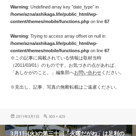
Warning
: Undefined array key "date_type" in
/home/azna/ashikaga.life/public_html/wp-
content/themes/mobile/functions.php
on line
67
Warning
: Trying to access array offset on null in
/home/azna/ashikaga.life/public_html/wp-
content/themes/mobile/functions.php
on line
67
※この記事に掲載されている情報は取材当時
（2011/03/01）のものです。お気づきの点があれば、
「あしかがのこと。」編集部へ
お問い合わせ
ください。
※見出し、記事、写真の無断転載はご遠慮ください。
2011年3月1日
303 × 425
3月1日(火)の第三十回「火曜だがね」は足利の