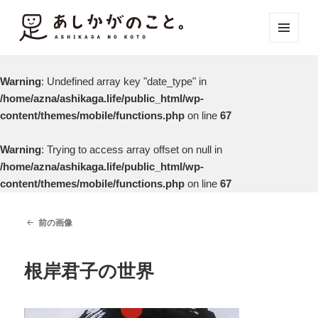
メニュ
ーとウ
ィジェ
Warning
: Undefined array key "date_type" in
ット
/home/azna/ashikaga.life/public_html/wp-
content/themes/mobile/functions.php
on line
67
Warning
: Trying to access array offset on null in
/home/azna/ashikaga.life/public_html/wp-
content/themes/mobile/functions.php
on line
67
前の画像
根岸君子の世界