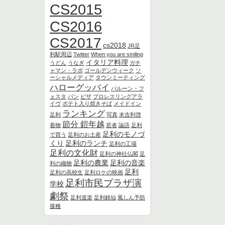
CS2015
CS2016
CS2017
cs2018
JR足
利駅周辺
Twitter
When you are smiling
イタリア料理
うどん
うなぎ
ガチ
ャマン・ラボ
ゴールデンウィーク
ソ
ーシャルメディア
タウンミーティング
ハローグッバイ
バルーン・フ
ェスタ
パン
ピザ
プロレスリングアラ
イヴ
ポテト入り焼きそば
メイドイン
ランキング
足利
写真
末吉利啓
節分 鎧年越
着物
若者
論語
足利
足利のモノづ
で買う
足利のお土産
くり
足利のランチ
足利の工場
足利の文化財
足利の神社仏閣
足
足利の農業
足利の音楽
利の織物
足利
足利の高校生
足利ロケの映画
足利市民プラザ演
学校
劇祭
足利道楽
足利銘仙
風しん予防
接種