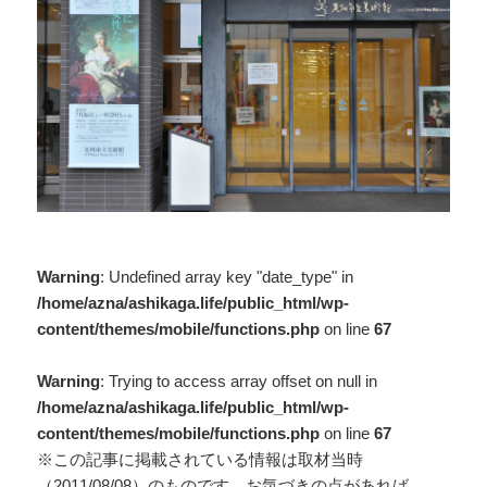
Warning
: Undefined array key "date_type" in
/home/azna/ashikaga.life/public_html/wp-
content/themes/mobile/functions.php
on line
67
Warning
: Trying to access array offset on null in
/home/azna/ashikaga.life/public_html/wp-
content/themes/mobile/functions.php
on line
67
※この記事に掲載されている情報は取材当時
（2011/08/08）のものです。お気づきの点があれば、