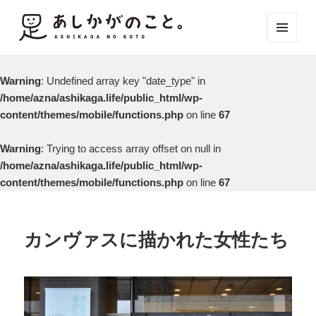
メニュ
ーとウ
ィジェ
Warning
: Undefined array key "date_type" in
ット
/home/azna/ashikaga.life/public_html/wp-
content/themes/mobile/functions.php
on line
67
Warning
: Trying to access array offset on null in
/home/azna/ashikaga.life/public_html/wp-
content/themes/mobile/functions.php
on line
67
カンヴァスに描かれた女性たち