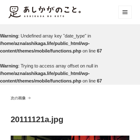
メニュ
ーとウ
ィジェ
Warning
: Undefined array key "date_type" in
ット
/home/azna/ashikaga.life/public_html/wp-
content/themes/mobile/functions.php
on line
67
Warning
: Trying to access array offset on null in
/home/azna/ashikaga.life/public_html/wp-
content/themes/mobile/functions.php
on line
67
次の画像
20111121a.jpg