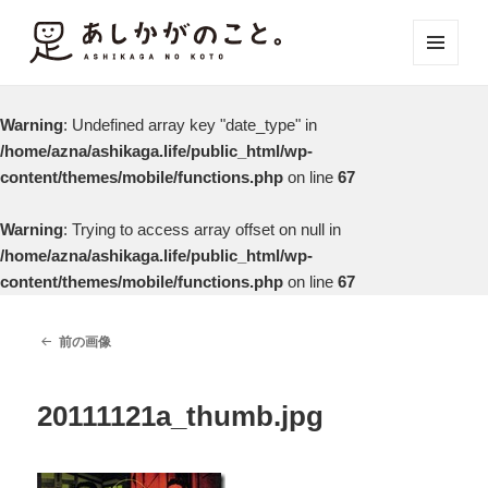
メニュ
ーとウ
ィジェ
Warning
: Undefined array key "date_type" in
ット
/home/azna/ashikaga.life/public_html/wp-
content/themes/mobile/functions.php
on line
67
Warning
: Trying to access array offset on null in
/home/azna/ashikaga.life/public_html/wp-
content/themes/mobile/functions.php
on line
67
前の画像
20111121a_thumb.jpg