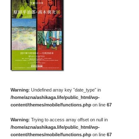
Warning
: Undefined array key "date_type" in
/home/azna/ashikaga.life/public_html/wp-
content/themes/mobile/functions.php
on line
67
Warning
: Trying to access array offset on null in
/home/azna/ashikaga.life/public_html/wp-
content/themes/mobile/functions.php
on line
67