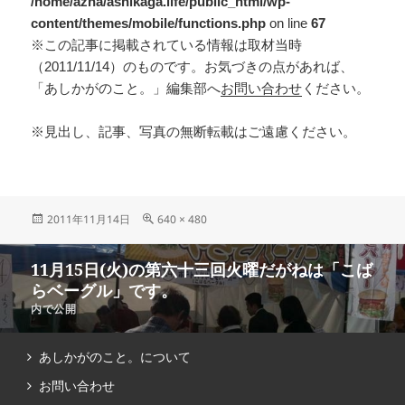
/home/azna/ashikaga.life/public_html/wp-
content/themes/mobile/functions.php
on line
67
※この記事に掲載されている情報は取材当時
（2011/11/14）のものです。お気づきの点があれば、
「あしかがのこと。」編集部へ
お問い合わせ
ください。
※見出し、記事、写真の無断転載はご遠慮ください。
2011年11月14日
640 × 480
11月15日(火)の第六十三回火曜だがねは「こば
らベーグル」です。
内で公開
あしかがのこと。について
お問い合わせ