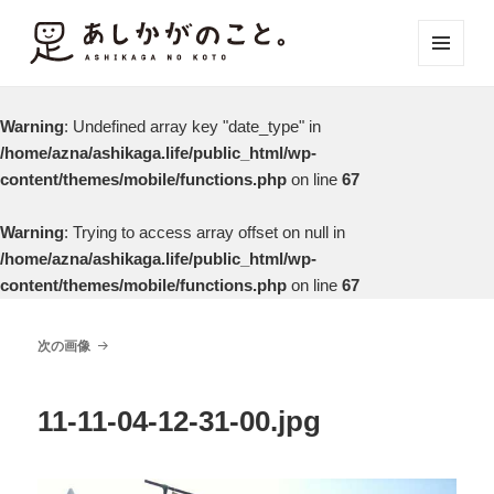
メニュ
ーとウ
ィジェ
Warning
: Undefined array key "date_type" in
ット
/home/azna/ashikaga.life/public_html/wp-
content/themes/mobile/functions.php
on line
67
Warning
: Trying to access array offset on null in
/home/azna/ashikaga.life/public_html/wp-
content/themes/mobile/functions.php
on line
67
次の画像
11-11-04-12-31-00.jpg