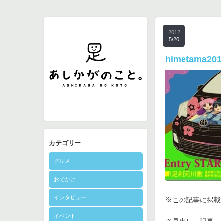
2012
5/20
himetama201
カテゴリー
グルメ
おでかけ
インタビュー
※この記事に掲載さ
イベント