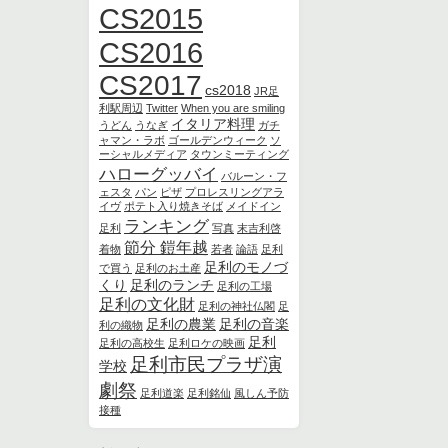
CS2015
CS2016
CS2017
cs2018
JR足
利駅周辺
Twitter
When you are smiling
イタリア料理
うどん
うなぎ
ガチ
ャマン・ラボ
ゴールデンウィーク
ソ
ーシャルメディア
タウンミーティング
ハローグッバイ
バルーン・フ
ェスタ
パン
ピザ
プロレスリングアラ
イヴ
ポテト入り焼きそば
メイドイン
ランキング
足利
写真
末吉利啓
節分 鎧年越
着物
若者
論語
足利
足利のモノづ
で買う
足利のお土産
くり
足利のランチ
足利の工場
足利の文化財
足利の神社仏閣
足
足利の農業
足利の音楽
利の織物
足利
足利の高校生
足利ロケの映画
足利市民プラザ演
学校
劇祭
足利道楽
足利銘仙
風しん予防
接種