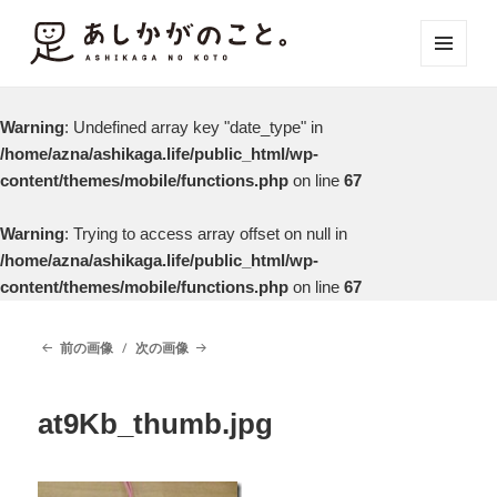
メニュ
ーとウ
ィジェ
Warning
: Undefined array key "date_type" in
ット
/home/azna/ashikaga.life/public_html/wp-
content/themes/mobile/functions.php
on line
67
Warning
: Trying to access array offset on null in
/home/azna/ashikaga.life/public_html/wp-
content/themes/mobile/functions.php
on line
67
前の画像
次の画像
at9Kb_thumb.jpg