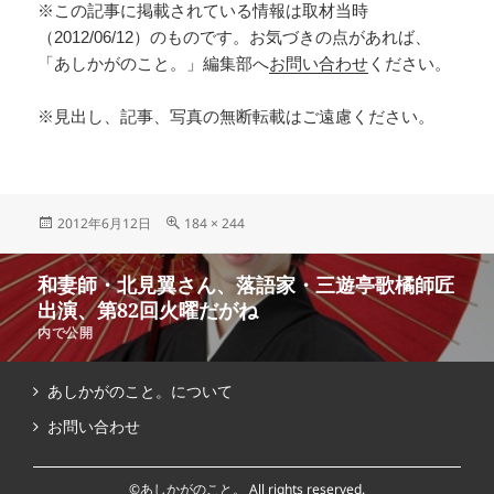
※この記事に掲載されている情報は取材当時
（2012/06/12）のものです。お気づきの点があれば、
「あしかがのこと。」編集部へ
お問い合わせ
ください。
※見出し、記事、写真の無断転載はご遠慮ください。
2012年6月12日
184 × 244
和妻師・北見翼さん、落語家・三遊亭歌橘師匠
出演、第82回火曜だがね
内で公開
あしかがのこと。について
お問い合わせ
©あしかがのこと。 All rights reserved.