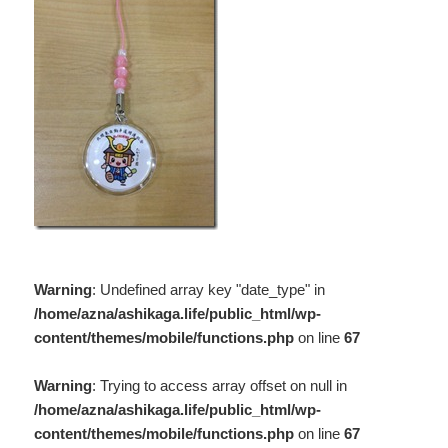
Warning
: Undefined array key "date_type" in
/home/azna/ashikaga.life/public_html/wp-
content/themes/mobile/functions.php
on line
67
Warning
: Trying to access array offset on null in
/home/azna/ashikaga.life/public_html/wp-
content/themes/mobile/functions.php
on line
67