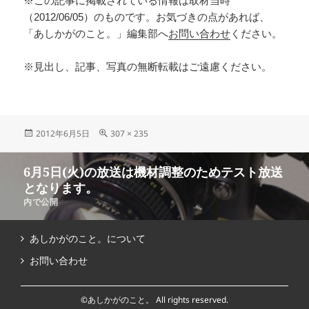
※この記事に掲載されている情報は取材当時
（2012/06/05）のものです。お気づきの点があれば、
「あしかがのこと。」編集部へ
お問い合わせ
ください。
※見出し、記事、写真の無断転載はご遠慮ください。
2012年6月5日
307 × 235
6月5日(火)の放送は機材調整のためテスト放送
となります。
内で公開
あしかがのこと。について
お問い合わせ
©あしかがのこと。 All rights reserved.