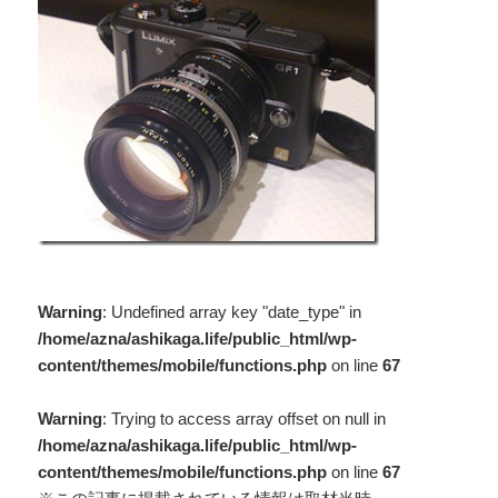
Warning
: Undefined array key "date_type" in
/home/azna/ashikaga.life/public_html/wp-
content/themes/mobile/functions.php
on line
67
Warning
: Trying to access array offset on null in
/home/azna/ashikaga.life/public_html/wp-
content/themes/mobile/functions.php
on line
67