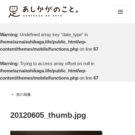
メニュ
ーとウ
ィジェ
Warning
: Undefined array key "date_type" in
ット
/home/azna/ashikaga.life/public_html/wp-
content/themes/mobile/functions.php
on line
67
Warning
: Trying to access array offset on null in
/home/azna/ashikaga.life/public_html/wp-
content/themes/mobile/functions.php
on line
67
前の画像
20120605_thumb.jpg