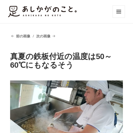
メニュ
ーとウ
ィジェ
ット
前の画像
次の画像
真夏の鉄板付近の温度は50～
60℃にもなるそう