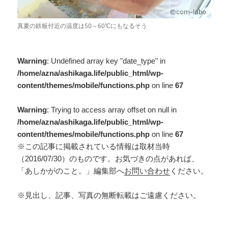
真夏の鉄板付近の温度は50～60℃にもなるそう
Warning
: Undefined array key "date_type" in
/home/azna/ashikaga.life/public_html/wp-
content/themes/mobile/functions.php
on line
67
Warning
: Trying to access array offset on null in
/home/azna/ashikaga.life/public_html/wp-
content/themes/mobile/functions.php
on line
67
※この記事に掲載されている情報は取材当時
（2016/07/30）のものです。お気づきの点があれば、
「あしかがのこと。」編集部へ
お問い合わせ
ください。
※見出し、記事、写真の無断転載はご遠慮ください。