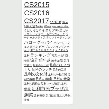
CS2015
CS2016
CS2017
cs2018
JR足
利駅周辺
Twitter
When you are smiling
イタリア料理
うどん
うなぎ
ガチ
ャマン・ラボ
ゴールデンウィーク
ソ
ーシャルメディア
タウンミーティング
ハローグッバイ
バルーン・フ
ェスタ
パン
ピザ
プロレスリングアラ
イヴ
ポテト入り焼きそば
メイドイン
ランキング
足利
写真
末吉利啓
節分 鎧年越
着物
若者
論語
足利
足利のモノづ
で買う
足利のお土産
くり
足利のランチ
足利の工場
足利の文化財
足利の神社仏閣
足
足利の農業
足利の音楽
利の織物
足利
足利の高校生
足利ロケの映画
足利市民プラザ演
学校
劇祭
足利道楽
足利銘仙
風しん予防
接種