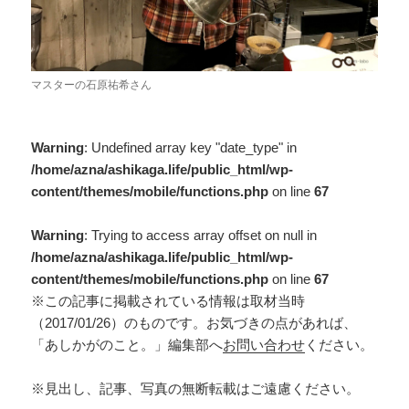
マスターの石原祐希さん
Warning
: Undefined array key "date_type" in
/home/azna/ashikaga.life/public_html/wp-
content/themes/mobile/functions.php
on line
67
Warning
: Trying to access array offset on null in
/home/azna/ashikaga.life/public_html/wp-
content/themes/mobile/functions.php
on line
67
※この記事に掲載されている情報は取材当時
（2017/01/26）のものです。お気づきの点があれば、
「あしかがのこと。」編集部へ
お問い合わせ
ください。
※見出し、記事、写真の無断転載はご遠慮ください。