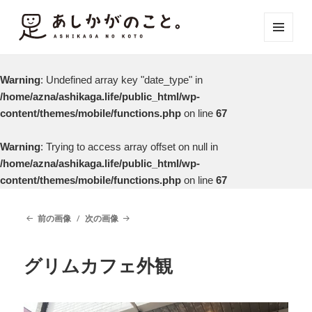
メニュ
ーとウ
ィジェ
Warning
: Undefined array key "date_type" in
ット
/home/azna/ashikaga.life/public_html/wp-
content/themes/mobile/functions.php
on line
67
Warning
: Trying to access array offset on null in
/home/azna/ashikaga.life/public_html/wp-
content/themes/mobile/functions.php
on line
67
前の画像
次の画像
グリムカフェ外観