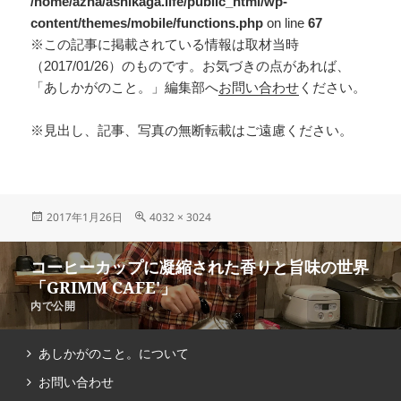
/home/azna/ashikaga.life/public_html/wp-
content/themes/mobile/functions.php
on line
67
※この記事に掲載されている情報は取材当時
（2017/01/26）のものです。お気づきの点があれば、
「あしかがのこと。」編集部へ
お問い合わせ
ください。
※見出し、記事、写真の無断転載はご遠慮ください。
2017年1月26日
4032 × 3024
コーヒーカップに凝縮された香りと旨味の世界
「GRIMM CAFE′」
内で公開
あしかがのこと。について
お問い合わせ