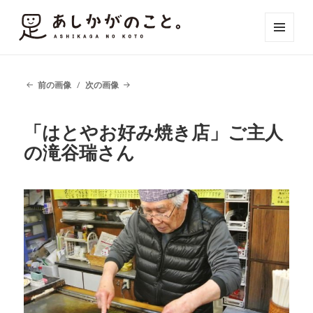
メニュ
ーとウ
ィジェ
ット
前の画像
次の画像
「はとやお好み焼き店」ご主人
の滝谷瑞さん