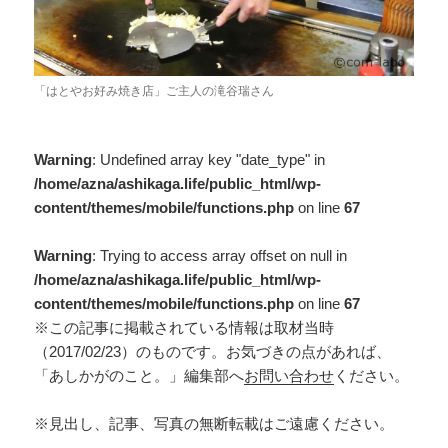
「はとやお好み焼き店」ご主人の滝谷瑞さん
Warning
: Undefined array key "date_type" in
/home/azna/ashikaga.life/public_html/wp-
content/themes/mobile/functions.php
on line
67
Warning
: Trying to access array offset on null in
/home/azna/ashikaga.life/public_html/wp-
content/themes/mobile/functions.php
on line
67
※この記事に掲載されている情報は取材当時
（2017/02/23）のものです。お気づきの点があれば、
「あしかがのこと。」編集部へ
お問い合わせ
ください。
※見出し、記事、写真の無断転載はご遠慮ください。