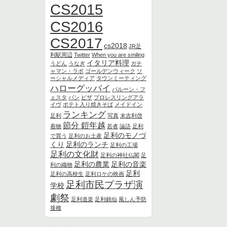
CS2015
CS2016
CS2017
cs2018
JR足
利駅周辺
Twitter
When you are smiling
イタリア料理
うどん
うなぎ
ガチ
ャマン・ラボ
ゴールデンウィーク
ソ
ーシャルメディア
タウンミーティング
ハローグッバイ
バルーン・フ
ェスタ
パン
ピザ
プロレスリングアラ
イヴ
ポテト入り焼きそば
メイドイン
ランキング
足利
写真
末吉利啓
節分 鎧年越
着物
若者
論語
足利
足利のモノづ
で買う
足利のお土産
くり
足利のランチ
足利の工場
足利の文化財
足利の神社仏閣
足
足利の農業
足利の音楽
利の織物
足利
足利の高校生
足利ロケの映画
足利市民プラザ演
学校
劇祭
足利道楽
足利銘仙
風しん予防
接種