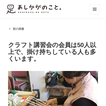
メニュ
ーとウ
ィジェ
ット
前の画像
クラフト講習会の会員は50人以
上で、掛け持ちしている人も多
くいます。