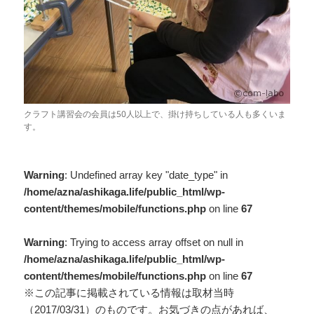
クラフト講習会の会員は50人以上で、掛け持ちしている人も多くいま
す。
Warning
: Undefined array key "date_type" in
/home/azna/ashikaga.life/public_html/wp-
content/themes/mobile/functions.php
on line
67
Warning
: Trying to access array offset on null in
/home/azna/ashikaga.life/public_html/wp-
content/themes/mobile/functions.php
on line
67
※この記事に掲載されている情報は取材当時
（2017/03/31）のものです。お気づきの点があれば、