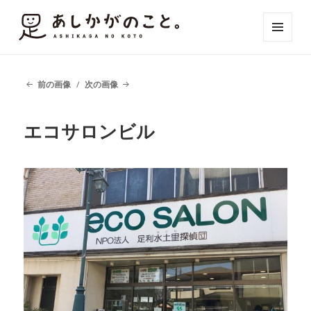
メニュ
ーとウ
ィジェ
ット
前の画像
次の画像
エコサロンビル