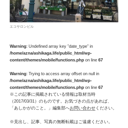
エコサロンビル
Warning
: Undefined array key "date_type" in
/home/azna/ashikaga.life/public_html/wp-
content/themes/mobile/functions.php
on line
67
Warning
: Trying to access array offset on null in
/home/azna/ashikaga.life/public_html/wp-
content/themes/mobile/functions.php
on line
67
※この記事に掲載されている情報は取材当時
（2017/03/31）のものです。お気づきの点があれば、
「あしかがのこと。」編集部へ
お問い合わせ
ください。
※見出し、記事、写真の無断転載はご遠慮ください。