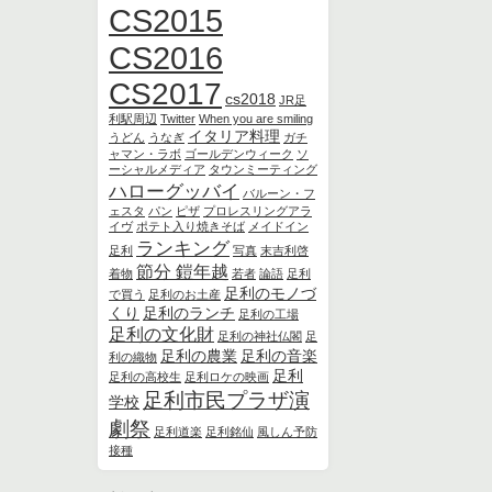
CS2015
CS2016
CS2017
cs2018
JR足
利駅周辺
Twitter
When you are smiling
イタリア料理
うどん
うなぎ
ガチ
ャマン・ラボ
ゴールデンウィーク
ソ
ーシャルメディア
タウンミーティング
ハローグッバイ
バルーン・フ
ェスタ
パン
ピザ
プロレスリングアラ
イヴ
ポテト入り焼きそば
メイドイン
ランキング
足利
写真
末吉利啓
節分 鎧年越
着物
若者
論語
足利
足利のモノづ
で買う
足利のお土産
くり
足利のランチ
足利の工場
足利の文化財
足利の神社仏閣
足
足利の農業
足利の音楽
利の織物
足利
足利の高校生
足利ロケの映画
足利市民プラザ演
学校
劇祭
足利道楽
足利銘仙
風しん予防
接種