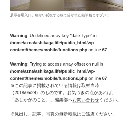
展示会場入口。細かい反復する線で描かれた鉛筆画とオブジェ
Warning
: Undefined array key "date_type" in
/home/azna/ashikaga.life/public_html/wp-
content/themes/mobile/functions.php
on line
67
Warning
: Trying to access array offset on null in
/home/azna/ashikaga.life/public_html/wp-
content/themes/mobile/functions.php
on line
67
※この記事に掲載されている情報は取材当時
（2018/05/29）のものです。お気づきの点があれば、
「あしかがのこと。」編集部へ
お問い合わせ
ください。
※見出し、記事、写真の無断転載はご遠慮ください。