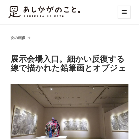
メニュ
ーとウ
ィジェ
ット
次の画像
展示会場入口。細かい反復する
線で描かれた鉛筆画とオブジェ