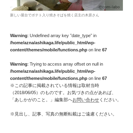
新しい屋台でポテト入り焼きそばを焼く店主の木原さん
Warning
: Undefined array key "date_type" in
/home/azna/ashikaga.life/public_html/wp-
content/themes/mobile/functions.php
on line
67
Warning
: Trying to access array offset on null in
/home/azna/ashikaga.life/public_html/wp-
content/themes/mobile/functions.php
on line
67
※この記事に掲載されている情報は取材当時
（2018/06/05）のものです。お気づきの点があれば、
「あしかがのこと。」編集部へ
お問い合わせ
ください。
※見出し、記事、写真の無断転載はご遠慮ください。