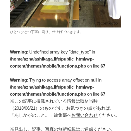
ひとつひとつ丁寧に刷り、仕上げていきます。
Warning
: Undefined array key "date_type" in
/home/azna/ashikaga.life/public_html/wp-
content/themes/mobile/functions.php
on line
67
Warning
: Trying to access array offset on null in
/home/azna/ashikaga.life/public_html/wp-
content/themes/mobile/functions.php
on line
67
※この記事に掲載されている情報は取材当時
（2018/06/21）のものです。お気づきの点があれば、
「あしかがのこと。」編集部へ
お問い合わせ
ください。
※見出し、記事、写真の無断転載はご遠慮ください。