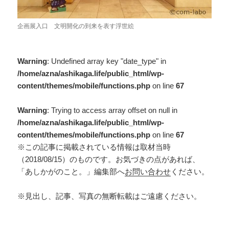
企画展入口 文明開化の到来を表す浮世絵
Warning
: Undefined array key "date_type" in
/home/azna/ashikaga.life/public_html/wp-
content/themes/mobile/functions.php
on line
67
Warning
: Trying to access array offset on null in
/home/azna/ashikaga.life/public_html/wp-
content/themes/mobile/functions.php
on line
67
※この記事に掲載されている情報は取材当時
（2018/08/15）のものです。お気づきの点があれば、
「あしかがのこと。」編集部へ
お問い合わせ
ください。
※見出し、記事、写真の無断転載はご遠慮ください。