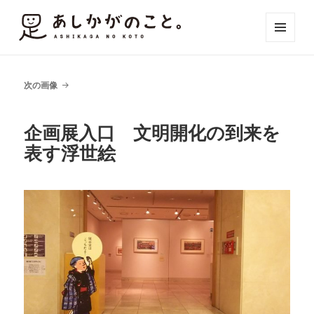
メニュ
ーとウ
ィジェ
ット
次の画像
企画展入口 文明開化の到来を
表す浮世絵