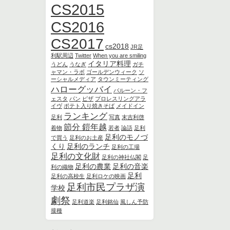
CS2015
CS2016
CS2017
cs2018
JR足
利駅周辺
Twitter
When you are smiling
イタリア料理
うどん
うなぎ
ガチ
ャマン・ラボ
ゴールデンウィーク
ソ
ーシャルメディア
タウンミーティング
ハローグッバイ
バルーン・フ
ェスタ
パン
ピザ
プロレスリングアラ
イヴ
ポテト入り焼きそば
メイドイン
ランキング
足利
写真
末吉利啓
節分 鎧年越
着物
若者
論語
足利
足利のモノづ
で買う
足利のお土産
くり
足利のランチ
足利の工場
足利の文化財
足利の神社仏閣
足
足利の農業
足利の音楽
利の織物
足利
足利の高校生
足利ロケの映画
足利市民プラザ演
学校
劇祭
足利道楽
足利銘仙
風しん予防
接種