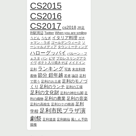
CS2015
CS2016
CS2017
cs2018
JR足
利駅周辺
Twitter
When you are smiling
イタリア料理
うどん
うなぎ
ガチ
ャマン・ラボ
ゴールデンウィーク
ソ
ーシャルメディア
タウンミーティング
ハローグッバイ
バルーン・フ
ェスタ
パン
ピザ
プロレスリングアラ
イヴ
ポテト入り焼きそば
メイドイン
ランキング
足利
写真
末吉利啓
節分 鎧年越
着物
若者
論語
足利
足利のモノづ
で買う
足利のお土産
くり
足利のランチ
足利の工場
足利の文化財
足利の神社仏閣
足
足利の農業
足利の音楽
利の織物
足利
足利の高校生
足利ロケの映画
足利市民プラザ演
学校
劇祭
足利道楽
足利銘仙
風しん予防
接種