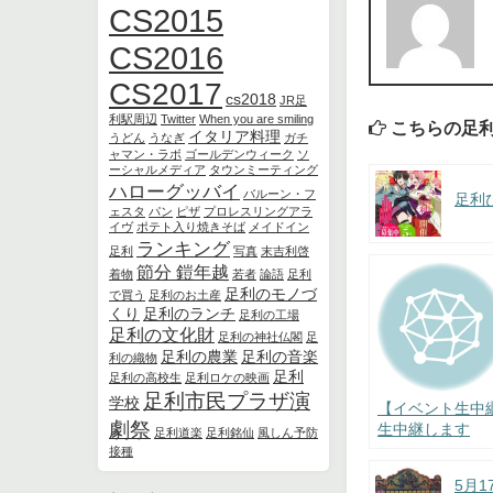
CS2015
CS2016
CS2017
cs2018
JR足
利駅周辺
Twitter
When you are smiling
こちらの足
イタリア料理
うどん
うなぎ
ガチ
ャマン・ラボ
ゴールデンウィーク
ソ
ーシャルメディア
タウンミーティング
ハローグッバイ
バルーン・フ
足利
ェスタ
パン
ピザ
プロレスリングアラ
イヴ
ポテト入り焼きそば
メイドイン
ランキング
足利
写真
末吉利啓
節分 鎧年越
着物
若者
論語
足利
足利のモノづ
で買う
足利のお土産
くり
足利のランチ
足利の工場
足利の文化財
足利の神社仏閣
足
足利の農業
足利の音楽
利の織物
足利
足利の高校生
足利ロケの映画
足利市民プラザ演
学校
【イベント生中継
劇祭
生中継します
足利道楽
足利銘仙
風しん予防
接種
5月