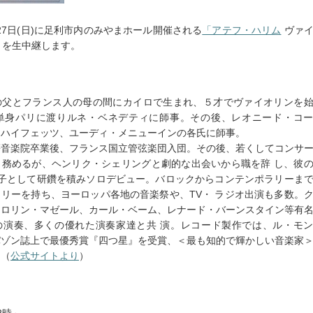
27日(日)に足利市内のみやまホール開催される
「アテフ・ハリム
ヴァイ
」を生中継します。
の父とフランス人の母の間にカイロで生まれ、５才でヴァイオリンを
で単身パリに渡りルネ・ベネデティに師事。その後、レオニード・コ
・ハイフェッツ、ユーディ・メニューインの各氏に師事。
等音楽院卒業後、フランス国立管弦楽団入団。その後、若くしてコンサ
も務めるが、ヘンリク・シェリングと劇的な出会いから職を辞 し、彼
弟子として研鑽を積みソロデビュー。バロックからコンテンポラリーま
リーを持ち、ヨーロッパ各地の音楽祭や、TV・ ラジオ出演も多数。
、ロリン・マゼール、カール・ベーム、レナード・バーンスタイン等有
の演奏、多くの優れた演奏家達と共 演。レコード製作では、ル・モ
パゾン誌上で最優秀賞『四つ星』を受賞、＜最も知的で輝かしい音楽家
。（
公式サイトより
）
後2時～