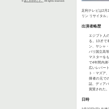
©
あしかがのこと。
All rights reserved.
足利テレビは2月
リン リサイタル
出演者略歴
エジプト人
る。13才
ン、ヤシャ
パリ国立高
マスターを
で4年間内
広いレパート
ト・マズア
揮者の元で
誌、ディア
賞賛された
日時
2月27日(日) 午