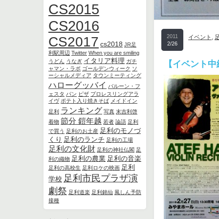
CS2015
CS2016
2011
イベント
,
CS2017
cs2018
2/26
JR足
利駅周辺
Twitter
When you are smiling
イタリア料理
うどん
うなぎ
ガチ
【イベント中
ャマン・ラボ
ゴールデンウィーク
ソ
ーシャルメディア
タウンミーティング
ハローグッバイ
バルーン・フ
ェスタ
パン
ピザ
プロレスリングアラ
イヴ
ポテト入り焼きそば
メイドイン
ランキング
足利
写真
末吉利啓
節分 鎧年越
着物
若者
論語
足利
足利のモノづ
で買う
足利のお土産
くり
足利のランチ
足利の工場
足利の文化財
足利の神社仏閣
足
足利の農業
足利の音楽
利の織物
足利
足利の高校生
足利ロケの映画
足利市民プラザ演
学校
劇祭
足利道楽
足利銘仙
風しん予防
接種