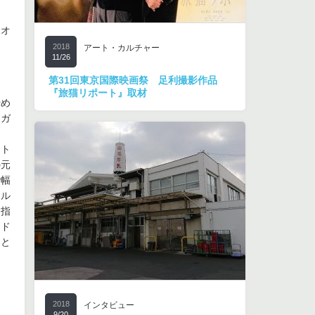
オ
2018
アート・カルチャー
11/26
第31回東京国際映画祭 足利撮影作品
『旅猫リポート』取材
始め
ーガ
ート
の元
で幅
クル
名指
ンド
＞と
2018
インタビュー
9/20