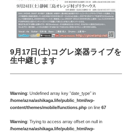
9月17日(土)コグレ楽器ライブを
生中継します
Warning
: Undefined array key "date_type" in
/home/azna/ashikaga.life/public_html/wp-
content/themes/mobile/functions.php
on line
67
Warning
: Trying to access array offset on null in
/home/azna/ashikaga.life/public_html/wp-