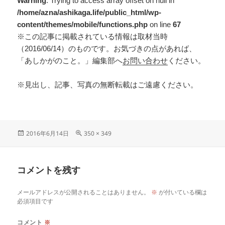
Warning
: Trying to access array offset on null in
/home/azna/ashikaga.life/public_html/wp-
content/themes/mobile/functions.php
on line
67
※この記事に掲載されている情報は取材当時
（2016/06/14）のものです。お気づきの点があれば、
「あしかがのこと。」編集部へ
お問い合わせ
ください。
※見出し、記事、写真の無断転載はご遠慮ください。
2016年6月14日
350 × 349
コメントを残す
メールアドレスが公開されることはありません。
※
が付いている欄は
必須項目です
コメント
※