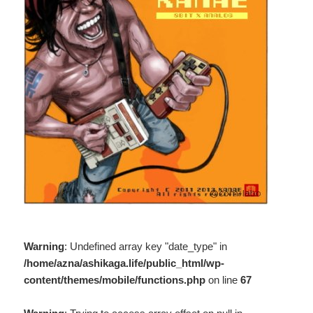
Warning
: Undefined array key "date_type" in
/home/azna/ashikaga.life/public_html/wp-
content/themes/mobile/functions.php
on line
67