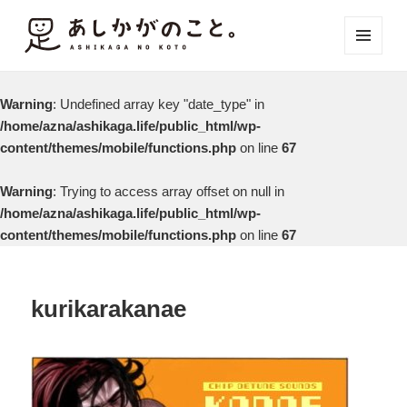
メニュ
ーとウ
ィジェ
Warning
: Undefined array key "date_type" in
ット
/home/azna/ashikaga.life/public_html/wp-
content/themes/mobile/functions.php
on line
67
Warning
: Trying to access array offset on null in
/home/azna/ashikaga.life/public_html/wp-
content/themes/mobile/functions.php
on line
67
kurikarakanae