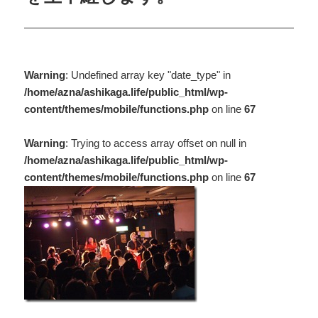
Warning
: Undefined array key "date_type" in
/home/azna/ashikaga.life/public_html/wp-
content/themes/mobile/functions.php
on line
67
Warning
: Trying to access array offset on null in
/home/azna/ashikaga.life/public_html/wp-
content/themes/mobile/functions.php
on line
67