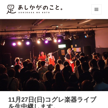
メニュ
ーとウ
ィジェ
ット
11月27日(日)コグレ楽器ライブ
を生中継します。