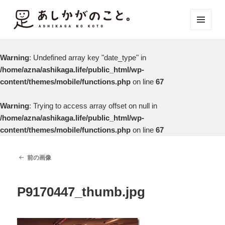
メニュ
ーとウ
ィジェ
Warning
: Undefined array key "date_type" in
ット
/home/azna/ashikaga.life/public_html/wp-
content/themes/mobile/functions.php
on line
67
Warning
: Trying to access array offset on null in
/home/azna/ashikaga.life/public_html/wp-
content/themes/mobile/functions.php
on line
67
前の画像
P9170447_thumb.jpg