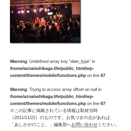
Warning
: Undefined array key "date_type" in
/home/azna/ashikaga.life/public_html/wp-
content/themes/mobile/functions.php
on line
67
Warning
: Trying to access array offset on null in
/home/azna/ashikaga.life/public_html/wp-
content/themes/mobile/functions.php
on line
67
※この記事に掲載されている情報は取材当時
（2011/11/22）のものです。お気づきの点があれば、
「あしかがのこと。」編集部へ
お問い合わせ
ください。