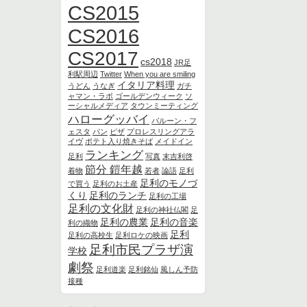
CS2015
CS2016
CS2017
cs2018
JR足
利駅周辺
Twitter
When you are smiling
イタリア料理
うどん
うなぎ
ガチ
ャマン・ラボ
ゴールデンウィーク
ソ
ーシャルメディア
タウンミーティング
ハローグッバイ
バルーン・フ
ェスタ
パン
ピザ
プロレスリングアラ
イヴ
ポテト入り焼きそば
メイドイン
ランキング
足利
写真
末吉利啓
節分 鎧年越
着物
若者
論語
足利
足利のモノづ
で買う
足利のお土産
くり
足利のランチ
足利の工場
足利の文化財
足利の神社仏閣
足
足利の農業
足利の音楽
利の織物
足利
足利の高校生
足利ロケの映画
足利市民プラザ演
学校
劇祭
足利道楽
足利銘仙
風しん予防
接種