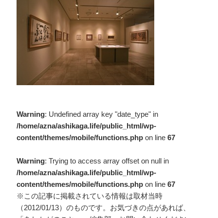
Warning
: Undefined array key "date_type" in
/home/azna/ashikaga.life/public_html/wp-
content/themes/mobile/functions.php
on line
67
Warning
: Trying to access array offset on null in
/home/azna/ashikaga.life/public_html/wp-
content/themes/mobile/functions.php
on line
67
※この記事に掲載されている情報は取材当時
（2012/01/13）のものです。お気づきの点があれば、