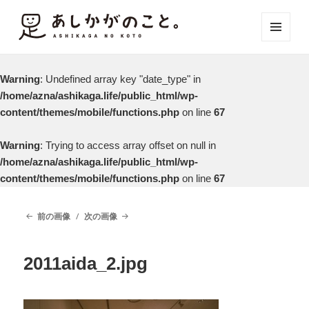
メニュ
ーとウ
ィジェ
Warning
: Undefined array key "date_type" in
ット
/home/azna/ashikaga.life/public_html/wp-
content/themes/mobile/functions.php
on line
67
Warning
: Trying to access array offset on null in
/home/azna/ashikaga.life/public_html/wp-
content/themes/mobile/functions.php
on line
67
前の画像
次の画像
2011aida_2.jpg