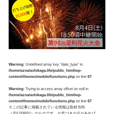
Warning
: Undefined array key "date_type" in
/home/azna/ashikaga.life/public_html/wp-
content/themes/mobile/functions.php
on line
67
Warning
: Trying to access array offset on null in
/home/azna/ashikaga.life/public_html/wp-
content/themes/mobile/functions.php
on line
67
※この記事に掲載されている情報は取材当時
（2012/08/01）のものです。お気づきの点があれば、