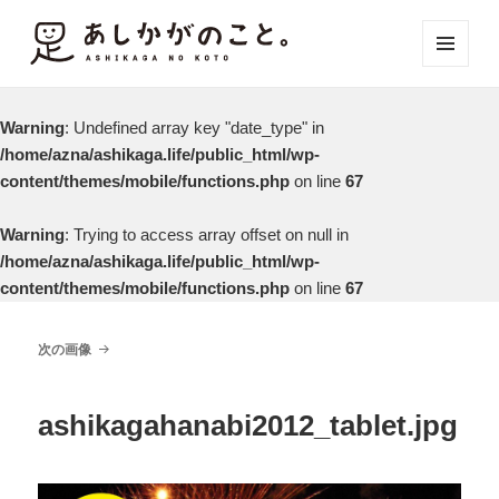
メニュ
ーとウ
ィジェ
Warning
: Undefined array key "date_type" in
ット
/home/azna/ashikaga.life/public_html/wp-
content/themes/mobile/functions.php
on line
67
Warning
: Trying to access array offset on null in
/home/azna/ashikaga.life/public_html/wp-
content/themes/mobile/functions.php
on line
67
次の画像
ashikagahanabi2012_tablet.jpg