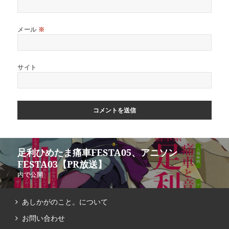
メール
※
サイト
足利ひめたま痛車FESTA05、アニソン
FESTA03【PR放送】
内で公開
あしかがのこと。について
お問い合わせ