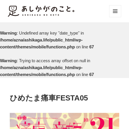
メニュ
ーとウ
ィジェ
Warning
: Undefined array key "date_type" in
ット
/home/azna/ashikaga.life/public_html/wp-
content/themes/mobile/functions.php
on line
67
Warning
: Trying to access array offset on null in
/home/azna/ashikaga.life/public_html/wp-
content/themes/mobile/functions.php
on line
67
ひめたま痛車FESTA05