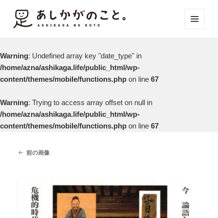
メニュ
ーとウ
ィジェ
Warning
: Undefined array key "date_type" in
ット
/home/azna/ashikaga.life/public_html/wp-
content/themes/mobile/functions.php
on line
67
Warning
: Trying to access array offset on null in
/home/azna/ashikaga.life/public_html/wp-
content/themes/mobile/functions.php
on line
67
前の画像