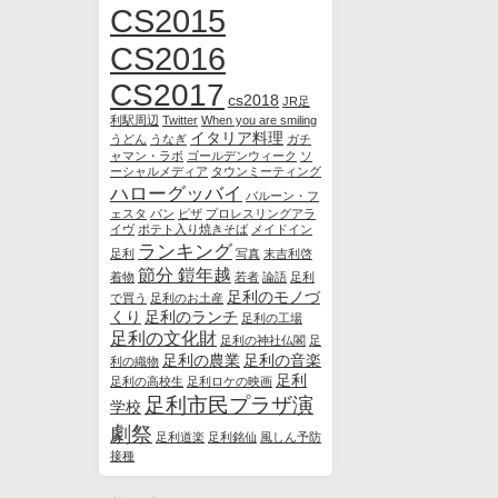
CS2015
CS2016
CS2017
cs2018
JR足
利駅周辺
Twitter
When you are smiling
イタリア料理
うどん
うなぎ
ガチ
ャマン・ラボ
ゴールデンウィーク
ソ
ーシャルメディア
タウンミーティング
ハローグッバイ
バルーン・フ
ェスタ
パン
ピザ
プロレスリングアラ
イヴ
ポテト入り焼きそば
メイドイン
ランキング
足利
写真
末吉利啓
節分 鎧年越
着物
若者
論語
足利
足利のモノづ
で買う
足利のお土産
くり
足利のランチ
足利の工場
足利の文化財
足利の神社仏閣
足
足利の農業
足利の音楽
利の織物
足利
足利の高校生
足利ロケの映画
足利市民プラザ演
学校
劇祭
足利道楽
足利銘仙
風しん予防
接種