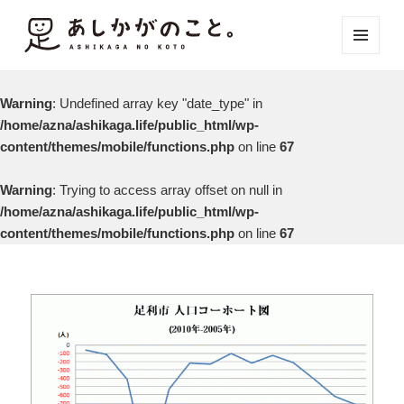
メニュ
ーとウ
ィジェ
Warning
: Undefined array key "date_type" in
ット
/home/azna/ashikaga.life/public_html/wp-
content/themes/mobile/functions.php
on line
67
Warning
: Trying to access array offset on null in
/home/azna/ashikaga.life/public_html/wp-
content/themes/mobile/functions.php
on line
67