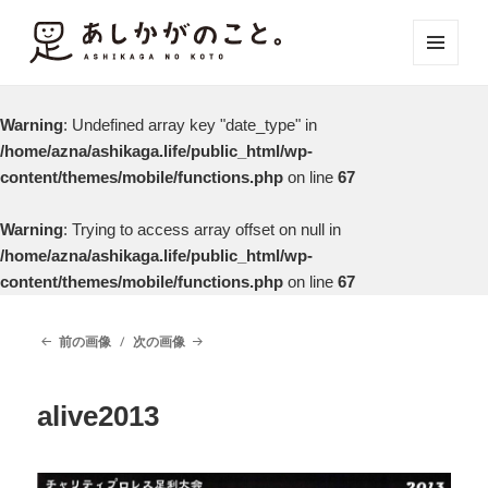
メニュ
ーとウ
ィジェ
Warning
: Undefined array key "date_type" in
ット
/home/azna/ashikaga.life/public_html/wp-
content/themes/mobile/functions.php
on line
67
Warning
: Trying to access array offset on null in
/home/azna/ashikaga.life/public_html/wp-
content/themes/mobile/functions.php
on line
67
前の画像
次の画像
alive2013