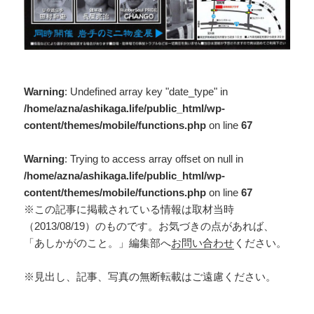
Warning
: Undefined array key "date_type" in
/home/azna/ashikaga.life/public_html/wp-
content/themes/mobile/functions.php
on line
67
Warning
: Trying to access array offset on null in
/home/azna/ashikaga.life/public_html/wp-
content/themes/mobile/functions.php
on line
67
※この記事に掲載されている情報は取材当時
（2013/08/19）のものです。お気づきの点があれば、
「あしかがのこと。」編集部へ
お問い合わせ
ください。
※見出し、記事、写真の無断転載はご遠慮ください。