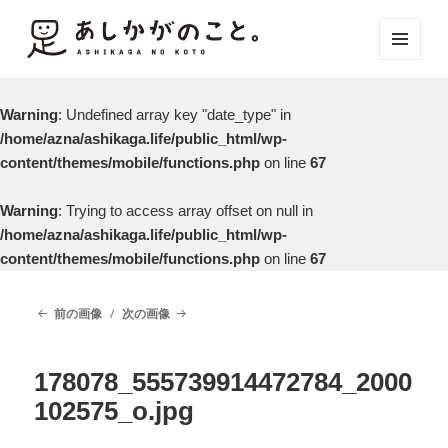
メニュ
ーとウ
ィジェ
Warning
: Undefined array key "date_type" in
ット
/home/azna/ashikaga.life/public_html/wp-
content/themes/mobile/functions.php
on line
67
Warning
: Trying to access array offset on null in
/home/azna/ashikaga.life/public_html/wp-
content/themes/mobile/functions.php
on line
67
前の画像
次の画像
178078_555739914472784_2000
102575_o.jpg