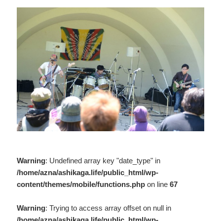
Warning
: Undefined array key "date_type" in
/home/azna/ashikaga.life/public_html/wp-
content/themes/mobile/functions.php
on line
67
Warning
: Trying to access array offset on null in
/home/azna/ashikaga.life/public_html/wp-