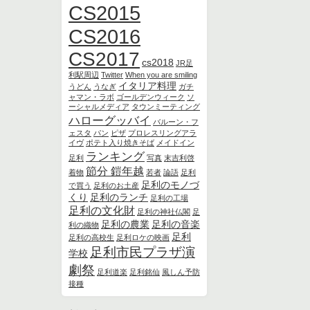
CS2015
CS2016
CS2017
cs2018
JR足
利駅周辺
Twitter
When you are smiling
イタリア料理
うどん
うなぎ
ガチ
ャマン・ラボ
ゴールデンウィーク
ソ
ーシャルメディア
タウンミーティング
ハローグッバイ
バルーン・フ
ェスタ
パン
ピザ
プロレスリングアラ
イヴ
ポテト入り焼きそば
メイドイン
ランキング
足利
写真
末吉利啓
節分 鎧年越
着物
若者
論語
足利
足利のモノづ
で買う
足利のお土産
くり
足利のランチ
足利の工場
足利の文化財
足利の神社仏閣
足
足利の農業
足利の音楽
利の織物
足利
足利の高校生
足利ロケの映画
足利市民プラザ演
学校
劇祭
足利道楽
足利銘仙
風しん予防
接種