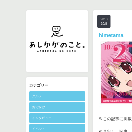
2013
10/8
himetama
カテゴリー
グルメ
おでかけ
インタビュー
※この記事に掲載さ
イベント
※見出し、記事、