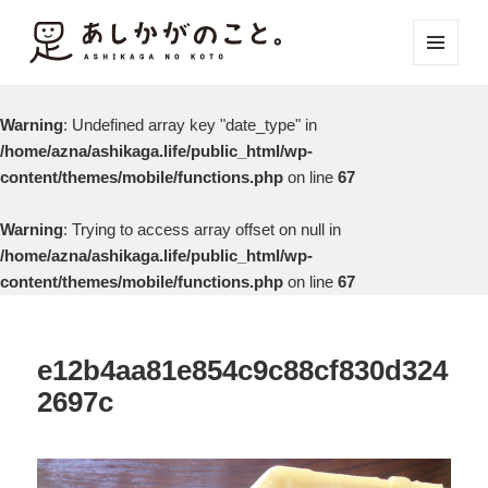
メニュ
ーとウ
ィジェ
Warning
: Undefined array key "date_type" in
ット
/home/azna/ashikaga.life/public_html/wp-
content/themes/mobile/functions.php
on line
67
Warning
: Trying to access array offset on null in
/home/azna/ashikaga.life/public_html/wp-
content/themes/mobile/functions.php
on line
67
e12b4aa81e854c9c88cf830d324
2697c