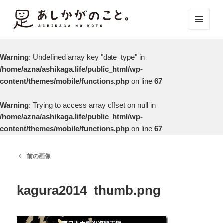
メニュ
ーとウ
ィジェ
Warning
: Undefined array key "date_type" in
ット
/home/azna/ashikaga.life/public_html/wp-
content/themes/mobile/functions.php
on line
67
Warning
: Trying to access array offset on null in
/home/azna/ashikaga.life/public_html/wp-
content/themes/mobile/functions.php
on line
67
前の画像
kagura2014_thumb.png