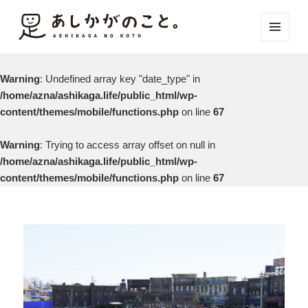
メニュ
ーとウ
ィジェ
Warning
: Undefined array key "date_type" in
ット
/home/azna/ashikaga.life/public_html/wp-
content/themes/mobile/functions.php
on line
67
Warning
: Trying to access array offset on null in
/home/azna/ashikaga.life/public_html/wp-
content/themes/mobile/functions.php
on line
67